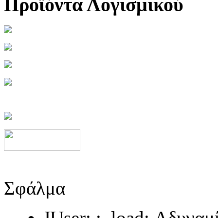
Προϊόντα Λογισμικού
Σφάλμα
JUser: :_load: Αδυνα