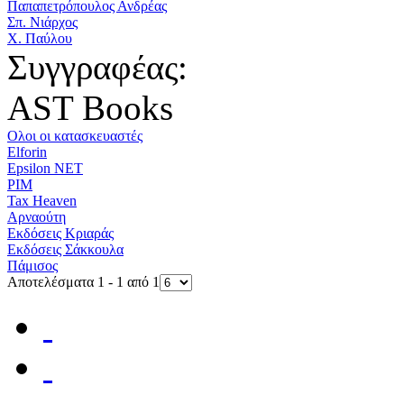
Παπαπετρόπουλος Ανδρέας
Σπ. Νιάρχος
Χ. Παύλου
Συγγραφέας:
AST Books
Ολοι οι κατασκευαστές
Elforin
Epsilon NET
PIM
Tax Heaven
Αρναούτη
Εκδόσεις Κριαράς
Εκδόσεις Σάκκουλα
Πάμισος
Αποτελέσματα 1 - 1 από 1