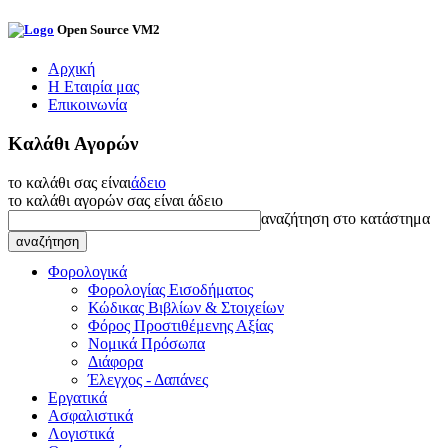
Open Source VM2
Αρχική
Η Εταιρία μας
Επικοινωνία
Καλάθι Αγορών
το καλάθι σας είναι
άδειο
το καλάθι αγορών σας είναι άδειο
αναζήτηση στο κατάστημα
Φορολογικά
Φορολογίας Εισοδήματος
Κώδικας Βιβλίων & Στοιχείων
Φόρος Προστιθέμενης Αξίας
Νομικά Πρόσωπα
Διάφορα
Έλεγχος - Δαπάνες
Εργατικά
Ασφαλιστικά
Λογιστικά