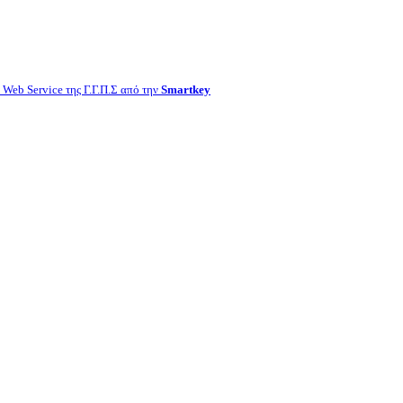
Web Service της Γ.Γ.Π.Σ από την
Smartkey