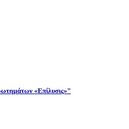
τημάτων «Επίλυσις»"