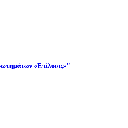
τημάτων «Επίλυσις»"