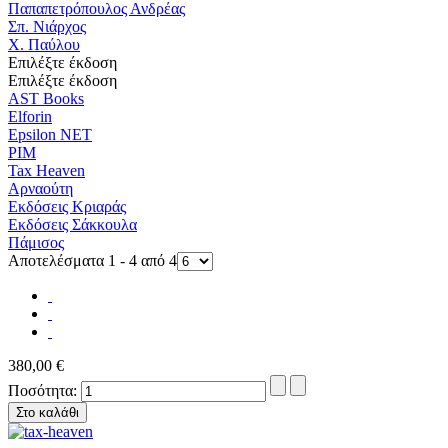
Παπαπετρόπουλος Ανδρέας
Σπ. Νιάρχος
Χ. Παύλου
Επιλέξτε έκδοση
Επιλέξτε έκδοση
AST Books
Elforin
Epsilon NET
PIM
Tax Heaven
Αρναούτη
Εκδόσεις Κριαράς
Εκδόσεις Σάκκουλα
Πάμισος
Αποτελέσματα 1 - 4 από 4
380,00 €
Ποσότητα: