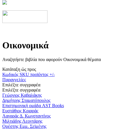
Οικονομικά
Αναζητήστε βιβλία που αφορούν Οικονοιμικά θέματα
Κατάταξη ώς προς
Κωδικός SKU προϊόντος +/-
Παραγγελίες
Επιλέξτε συγγραφέα
Επιλέξτε συγγραφέα
Γεώργιος Καβαλάκης
Δημήτρης Σταματόπουλος
Επιστημονική ομάδα AST Books
Ευστάθιος Κριαράς
Λαναράς Δ. Κωνσταντίνος
Μιλτιάδης Λεοντάρης
Ορέστης Εμμ. Σεϊμένης