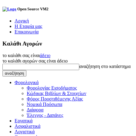
Open Source VM2
Αρχική
Η Εταιρία μας
Επικοινωνία
Καλάθι Αγορών
το καλάθι σας είναι
άδειο
το καλάθι αγορών σας είναι άδειο
αναζήτηση στο κατάστημα
Φορολογικά
Φορολογίας Εισοδήματος
Κώδικας Βιβλίων & Στοιχείων
Φόρος Προστιθέμενης Αξίας
Νομικά Πρόσωπα
Διάφορα
Έλεγχος - Δαπάνες
Εργατικά
Ασφαλιστικά
Λογιστικά