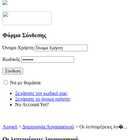
Φόρμα Σύνδεσης
Όνομα Χρήστη
Κωδικός
Να με θυμάσαι
Ξεχάσατε τον κωδικό σας;
Ξεχάσατε το όνομα χρήστη;
No Account Yet?
Αρχική
>
Δημιουργία Λογαριασμού
> Οι λεπτομέρειες λο�...
Οι λεπτομέρειες λογαριασμού