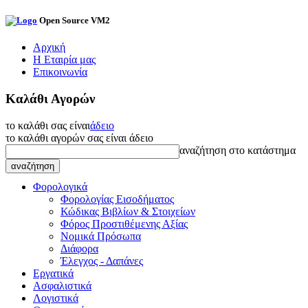
Open Source VM2
Αρχική
Η Εταιρία μας
Επικοινωνία
Καλάθι Αγορών
το καλάθι σας είναι
άδειο
το καλάθι αγορών σας είναι άδειο
αναζήτηση στο κατάστημα
Φορολογικά
Φορολογίας Εισοδήματος
Κώδικας Βιβλίων & Στοιχείων
Φόρος Προστιθέμενης Αξίας
Νομικά Πρόσωπα
Διάφορα
Έλεγχος - Δαπάνες
Εργατικά
Ασφαλιστικά
Λογιστικά