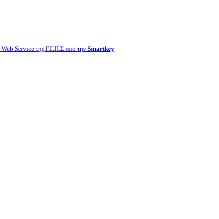
Web Service της Γ.Γ.Π.Σ από την
Smartkey