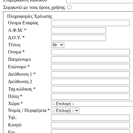
Συμφωνώ με τους όρους χρήσης
Πληροφορίες Χρέωσης
Ονομα Εταιρίας
Α.Φ.Μ. *
Δ.Ο.Υ. *
Τίτλος
Ονομα *
Πατρώνυμο
Επώνυμο *
Διεύθυνση 1 *
Διεύθυνση 2
Ταχ.κώδικας *
Πόλη *
Χώρα *
Νομός / Περιφέρεια *
Τηλ.
Κινητό
Fax