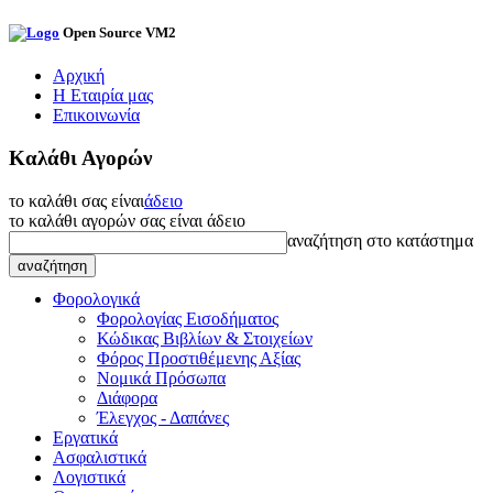
Open Source VM2
Αρχική
Η Εταιρία μας
Επικοινωνία
Καλάθι Αγορών
το καλάθι σας είναι
άδειο
το καλάθι αγορών σας είναι άδειο
αναζήτηση στο κατάστημα
Φορολογικά
Φορολογίας Εισοδήματος
Κώδικας Βιβλίων & Στοιχείων
Φόρος Προστιθέμενης Αξίας
Νομικά Πρόσωπα
Διάφορα
Έλεγχος - Δαπάνες
Εργατικά
Ασφαλιστικά
Λογιστικά