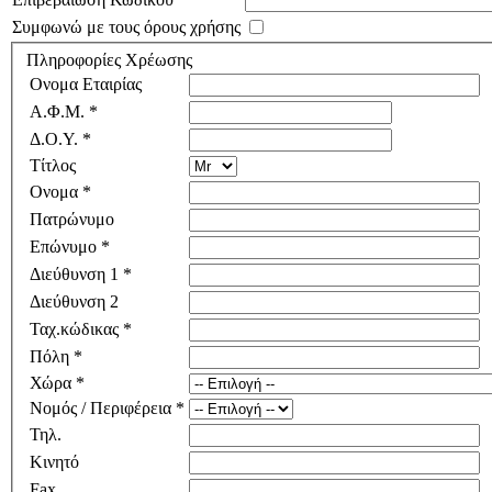
Συμφωνώ με τους όρους χρήσης
Πληροφορίες Χρέωσης
Ονομα Εταιρίας
Α.Φ.Μ. *
Δ.Ο.Υ. *
Τίτλος
Ονομα *
Πατρώνυμο
Επώνυμο *
Διεύθυνση 1 *
Διεύθυνση 2
Ταχ.κώδικας *
Πόλη *
Χώρα *
Νομός / Περιφέρεια *
Τηλ.
Κινητό
Fax