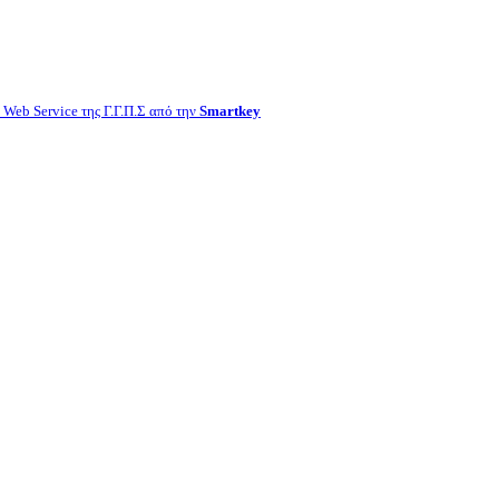
Web Service της Γ.Γ.Π.Σ από την
Smartkey