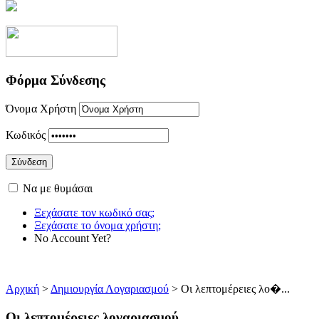
Φόρμα Σύνδεσης
Όνομα Χρήστη
Κωδικός
Να με θυμάσαι
Ξεχάσατε τον κωδικό σας;
Ξεχάσατε το όνομα χρήστη;
No Account Yet?
Αρχική
>
Δημιουργία Λογαριασμού
> Οι λεπτομέρειες λο�...
Οι λεπτομέρειες λογαριασμού